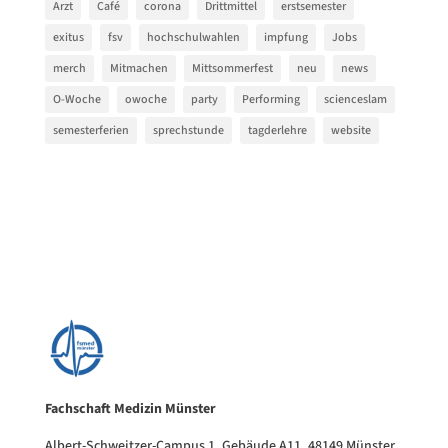
Arzt
Café
corona
Drittmittel
erstsemester
exitus
fsv
hochschulwahlen
impfung
Jobs
merch
Mitmachen
Mittsommerfest
neu
news
O-Woche
owoche
party
Performing
scienceslam
semesterferien
sprechstunde
tagderlehre
website
Fachschaft Medizin Münster
Albert-Schweitzer-Campus 1, Gebäude A11, 48149 Münster