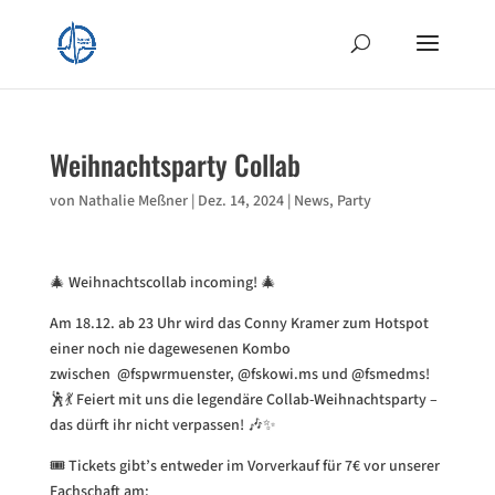
Weihnachtsparty Collab
von
Nathalie Meßner
|
Dez. 14, 2024
|
News
,
Party
🎄 Weihnachtscollab incoming! 🎄
Am 18.12. ab 23 Uhr wird das Conny Kramer zum Hotspot
einer noch nie dagewesenen Kombo
zwischen @fspwrmuenster, @fskowi.ms und @fsmedms!
🕺💃 Feiert mit uns die legendäre Collab-Weihnachtsparty –
das dürft ihr nicht verpassen! 🎶✨
🎟️ Tickets gibt’s entweder im Vorverkauf für 7€ vor unserer
Fachschaft am: