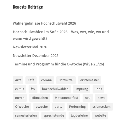
Neueste Beiträge
Wahlergebnisse Hochschulwahl 2026
Hochschulwahlen im SoSe 2026 – Was, wer, wie, wo und
wann wird gewählt?
Newsletter Mai 2026
Newsletter Dezember 2025
Termine und Programm für die O-Woche (WiSe 25/26)
Arzt
Café
corona
Drittmittel
erstsemester
exitus
fsv
hochschulwahlen
impfung
Jobs
merch
Mitmachen
Mittsommerfest
neu
news
O-Woche
owoche
party
Performing
scienceslam
semesterferien
sprechstunde
tagderlehre
website