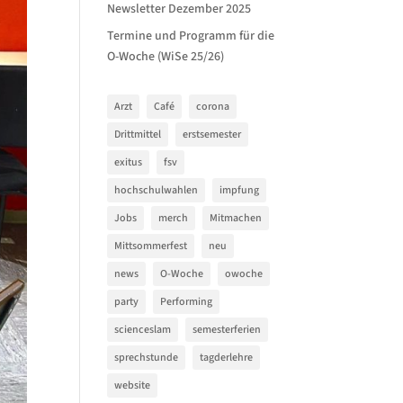
Newsletter Dezember 2025
Termine und Programm für die
O-Woche (WiSe 25/26)
Arzt
Café
corona
Drittmittel
erstsemester
exitus
fsv
hochschulwahlen
impfung
Jobs
merch
Mitmachen
Mittsommerfest
neu
news
O-Woche
owoche
party
Performing
scienceslam
semesterferien
sprechstunde
tagderlehre
website