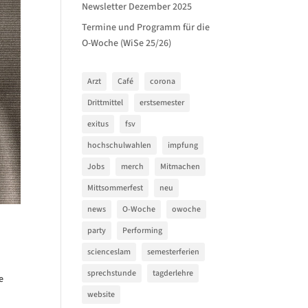
Newsletter Dezember 2025
Termine und Programm für die
O-Woche (WiSe 25/26)
Arzt
Café
corona
Drittmittel
erstsemester
exitus
fsv
hochschulwahlen
impfung
Jobs
merch
Mitmachen
Mittsommerfest
neu
news
O-Woche
owoche
party
Performing
scienceslam
semesterferien
sprechstunde
tagderlehre
e
website