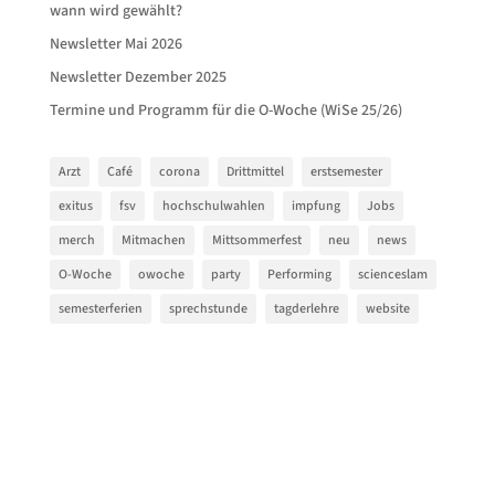
wann wird gewählt?
Newsletter Mai 2026
Newsletter Dezember 2025
Termine und Programm für die O-Woche (WiSe 25/26)
Arzt
Café
corona
Drittmittel
erstsemester
exitus
fsv
hochschulwahlen
impfung
Jobs
merch
Mitmachen
Mittsommerfest
neu
news
O-Woche
owoche
party
Performing
scienceslam
semesterferien
sprechstunde
tagderlehre
website