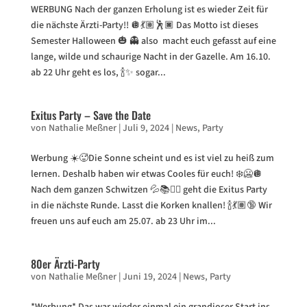
WERBUNG Nach der ganzen Erholung ist es wieder Zeit für
die nächste Ärzti-Party!! 🪩💃🏽🕺🏿 Das Motto ist dieses
Semester Halloween 🎃 👻 also macht euch gefasst auf eine
lange, wilde und schaurige Nacht in der Gazelle. Am 16.10.
ab 22 Uhr geht es los, 🍾✨ sogar...
Exitus Party – Save the Date
von
Nathalie Meßner
|
Juli 9, 2024
|
News
,
Party
Werbung ☀️🥵Die Sonne scheint und es ist viel zu heiß zum
lernen. Deshalb haben wir etwas Cooles für euch! ❄️🥶🪩
Nach dem ganzen Schwitzen 💦📚🙇‍♂️ geht die Exitus Party
in die nächste Runde. Lasst die Korken knallen! 🍾💃🏽🔞 Wir
freuen uns auf euch am 25.07. ab 23 Uhr im...
80er Ärzti-Party
von
Nathalie Meßner
|
Juni 19, 2024
|
News
,
Party
*Werbung* Das war wieder einmal ein grandioser Start ins