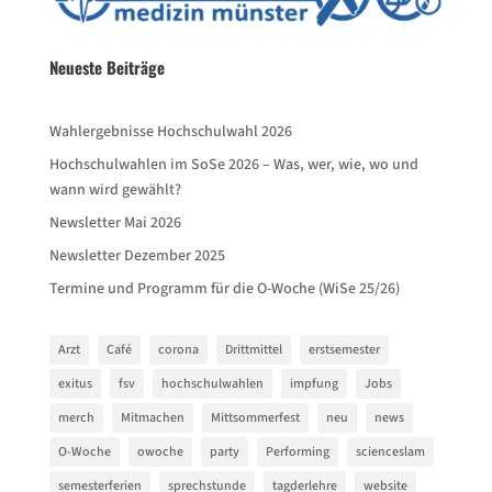
Neueste Beiträge
Wahlergebnisse Hochschulwahl 2026
Hochschulwahlen im SoSe 2026 – Was, wer, wie, wo und
wann wird gewählt?
Newsletter Mai 2026
Newsletter Dezember 2025
Termine und Programm für die O-Woche (WiSe 25/26)
Arzt
Café
corona
Drittmittel
erstsemester
exitus
fsv
hochschulwahlen
impfung
Jobs
merch
Mitmachen
Mittsommerfest
neu
news
O-Woche
owoche
party
Performing
scienceslam
semesterferien
sprechstunde
tagderlehre
website