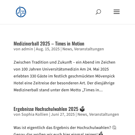
Medizinerball 2025 – Times in Motion
von
admin
|
Aug. 15, 2025
|
News
,
Veranstaltungen
Zwischen Tradition und Zukunft – ein Abend im Zeichen
von 100 Jahren Universitätsmedizin Am 24. Mai 2025
erlebten 330 Gäste im festlich geschmückten Mövenpick
Hotel eine Zeitreise der besonderen Art. Der diesjährige
Medizinerball stand unter dem Motto „Times in...
Ergebnisse Hochschulwahlen 2025 🗳️
von
Sophia Kollien
|
Juni 27, 2025
|
News
,
Veranstaltungen
Was ist eigentlich das Ergebnis der Hochschulwahlen? 🤔
Genau das wollen wir euch hier einmal zeigen! 🗳️