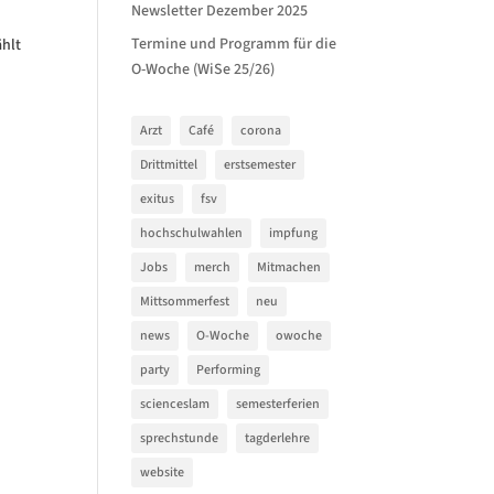
Newsletter Dezember 2025
Termine und Programm für die
ählt
O-Woche (WiSe 25/26)
Arzt
Café
corona
Drittmittel
erstsemester
exitus
fsv
hochschulwahlen
impfung
Jobs
merch
Mitmachen
Mittsommerfest
neu
news
O-Woche
owoche
party
Performing
scienceslam
semesterferien
sprechstunde
tagderlehre
website