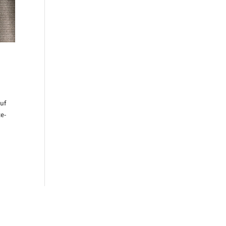
uf
te-