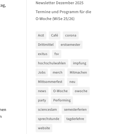
Newsletter Dezember 2025
tag,
Termine und Programm für die
O-Woche (WiSe 25/26)
Arzt
Café
corona
Drittmittel
erstsemester
exitus
fsv
hochschulwahlen
impfung
Jobs
merch
Mitmachen
Mittsommerfest
neu
news
O-Woche
owoche
party
Performing
inen
scienceslam
semesterferien
en
sprechstunde
tagderlehre
website