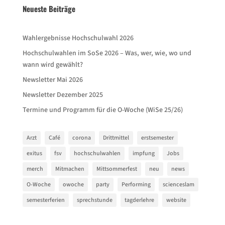
Neueste Beiträge
Wahlergebnisse Hochschulwahl 2026
Hochschulwahlen im SoSe 2026 – Was, wer, wie, wo und
wann wird gewählt?
Newsletter Mai 2026
Newsletter Dezember 2025
Termine und Programm für die O-Woche (WiSe 25/26)
Arzt
Café
corona
Drittmittel
erstsemester
exitus
fsv
hochschulwahlen
impfung
Jobs
merch
Mitmachen
Mittsommerfest
neu
news
O-Woche
owoche
party
Performing
scienceslam
semesterferien
sprechstunde
tagderlehre
website